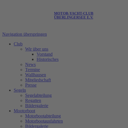
MOTOR-YACHT-CLUB
ÜBERLINGERSEE E.V.
Navigation überspringen
Club
Wir über uns
Vorstand
Historisches
News
Termine
Wallhausen
Mitgliedschaft
Presse
Segeln
Segelabteilung
Regatten
Bildergalerie
Mootorboot
Motorbootabteilung
Motorbootausfahrten
Bildergalerie