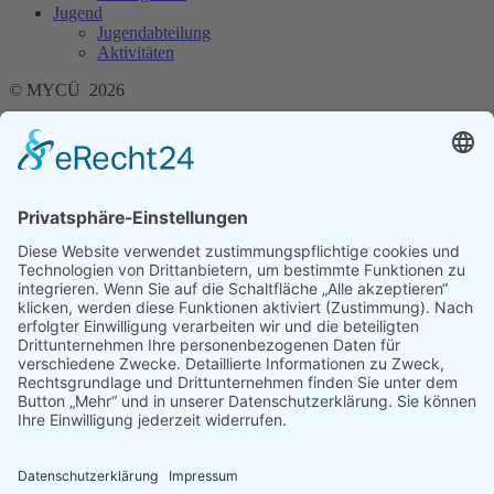
Jugend
Jugendabteilung
Aktivitäten
© MYCÜ 2026
KONTAKT
|
DATENSCHUTZERKLÄRUNG
|
IMPRESSUM
Navigation überspringen
LOGIN
Navigation überspringen
Club
Wir über uns
Vorstand
Historisches
News
Termine
Wallhausen
Mitgliedschaft
Presse
Segeln
Segelabteilung