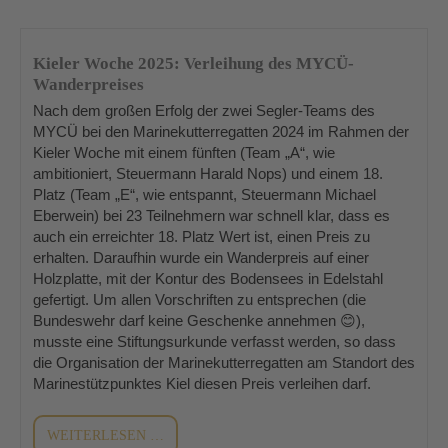
Kieler Woche 2025: Verleihung des MYCÜ-
Wanderpreises
Nach dem großen Erfolg der zwei Segler-Teams des 
MYCÜ bei den Marinekutterregatten 2024 im Rahmen der 
Kieler Woche mit einem fünften (Team 
„
A
“
, wie 
ambitioniert, Steuermann Harald 
Nops
) und einem 18. 
Platz (Team 
„
E
“
, wie entspannt, Steuermann Michael 
Eberwein) bei 23 Teilnehmern war schnell klar, dass es 
auch ein erreichter 18. Platz Wert ist, einen Preis zu 
erhalten. Daraufhin wurde ein Wanderpreis auf einer 
Holzplatte, mit der Kontur des Bodensees in Edelstahl 
gefertigt. Um allen Vorschriften zu entsprechen (die 
Bundeswehr darf keine Geschenke annehmen 
😊
), 
musste eine Stiftungsurkunde verfasst werden, so dass 
die Organisation der Marinekutterregatten am Standort des 
Marinestützpunktes Kiel diesen Preis verleihen darf.
KIELER
WEITERLESEN …