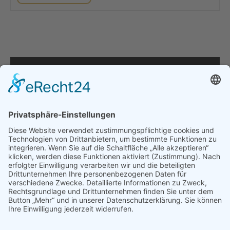
WOCHE
2025:
VERLEIHUNG
DES
MYCÜ-
WANDERPREISES
Wir benötigen Ihre Zustimmung, um
den YouTube Video-Service zu laden!
Wir verwenden einen Service eines
Drittanbieters, um Videoinhalte einzubetten.
Dieser Service kann Daten zu Ihren
Aktivitäten sammeln. Bitte lesen Sie die
Details durch und stimmen Sie der Nutzung
des Service zu, um dieses Video anzusehen.
Mehr Informationen
Akzeptieren