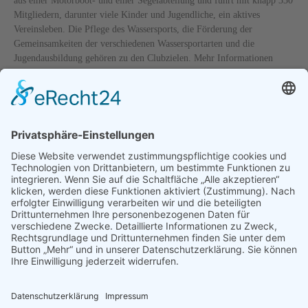
aus einer Motorboot- und einer Segelabteilung und führt mit knapp 330
Mitgliedern, darunter viele Kinder und Jugendliche, ein aktives
Vereinsleben. Die Pflege des Wassersports, die Förderung der
Gemeinsamkeiten der verschiedenen Wassersportarten und die
Jugendausbildung gehören zu den Clubzielen. Mehr Informationen
unter
www.mycue.de
.
Medienkontakt
Motor-Yacht-Club Überlingersee e.V.
Martin Lepple
Leiter Motorbootabteilung
Mobil 0172 9383582
E-Mail
ZURÜCK